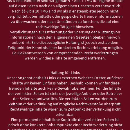
Als Diensteanbieter sind wir gemäß § 7 Abs.1 TMG für eigene Inhalte
auf diesen Seiten nach den allgemeinen Gesetzen verantwortlich.
Nach §§ 8 bis 10 TMG sind wir als Diensteanbieter jedoch nicht
verpflichtet, übermittelte oder gespeicherte fremde Informationen
zu überwachen oder nach Umständen zu forschen, die auf eine
rechtswidrige Tätigkeit hinweisen.
Verpflichtungen zur Entfernung oder Sperrung der Nutzung von
Informationen nach den allgemeinen Gesetzen bleiben hiervon
unberührt. Eine diesbezügliche Haftung ist jedoch erst ab dem
Zeitpunkt der Kenntnis einer konkreten Rechtsverletzung möglich.
Bei Bekanntwerden von entsprechenden Rechtsverletzungen
werden wir diese Inhalte umgehend entfernen.
Haftung für Links
Unser Angebot enthält Links zu externen Websites Dritter, auf deren
Inhalte wir keinen Einfluss haben. Deshalb können wir für diese
fremden Inhalte auch keine Gewähr übernehmen. Für die Inhalte
der verlinkten Seiten ist stets der jeweilige Anbieter oder Betreiber
der Seiten verantwortlich. Die verlinkten Seiten wurden zum
Zeitpunkt der Verlinkung auf mögliche Rechtsverstöße überprüft.
Rechtswidrige Inhalte waren zum Zeitpunkt der Verlinkung nicht
erkennbar.
Eine permanente inhaltliche Kontrolle der verlinkten Seiten ist
jedoch ohne konkrete Anhaltspunkte einer Rechtsverletzung nicht
zumutbar. Bei Bekanntwerden von Rechtsverletzungen werden wir